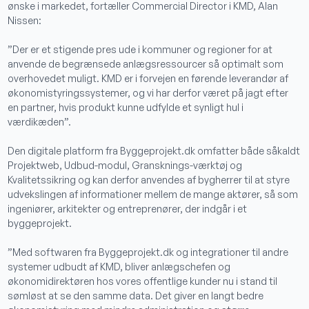
ønske i markedet, fortæller Commercial Director i KMD, Alan
Nissen:
”Der er et stigende pres ude i kommuner og regioner for at
anvende de begrænsede anlægsressourcer så optimalt som
overhovedet muligt. KMD er i forvejen en førende leverandør af
økonomistyringssystemer, og vi har derfor været på jagt efter
en partner, hvis produkt kunne udfylde et synligt hul i
værdikæden”.
Den digitale platform fra Byggeprojekt.dk omfatter både såkaldt
Projektweb, Udbud-modul, Gransknings-værktøj og
Kvalitetssikring og kan derfor anvendes af bygherrer til at styre
udvekslingen af informationer mellem de mange aktører, så som
ingeniører, arkitekter og entreprenører, der indgår i et
byggeprojekt.
”Med softwaren fra Byggeprojekt.dk og integrationer til andre
systemer udbudt af KMD, bliver anlægschefen og
økonomidirektøren hos vores offentlige kunder nu i stand til
sømløst at se den samme data. Det giver en langt bedre