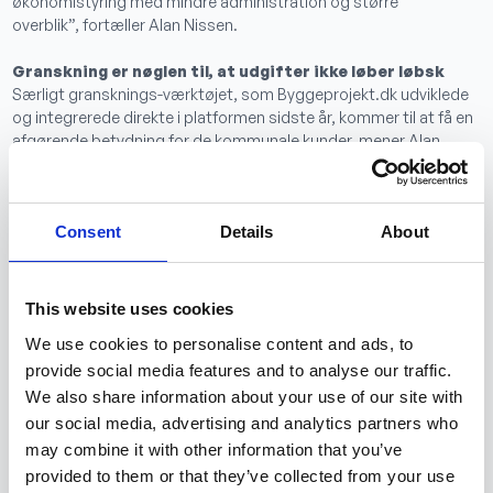
økonomistyring med mindre administration og større
overblik”,
fortæller Alan Nissen.
Granskning er nøglen til, at udgifter ikke løber løbsk
Særligt gransknings-værktøjet, som Byggeprojekt.dk udviklede
og integrerede direkte i platformen sidste år, kommer til at få en
afgørende betydning for de kommunale kunder, mener Alan
Nissen:
”Online granskningi real-tid direkte i projektets data betyder
Consent
Details
About
både mindre administration, bedre overblik og langt bedre
kvalitets- og risikostyring, hvilket er afgørende for styringen af
offentlige byggeprojekter i dag. Vores samarbejde med
Byggeprojekt.dk giver kunden metodefrihed, som ikke sker på
This website uses cookies
bekostning af struktur, og det forbedrer faktisk alle byggeriets
We use cookies to personalise content and ads, to
faser – fra udbud over byggeri til efterfølgende data-arkivering
provide social media features and to analyse our traffic.
og -opfølgning”.
We also share information about your use of our site with
our social media, advertising and analytics partners who
Offentlige kunder pegede selv på Byggeprojekt.dk
may combine it with other information that you’ve
Forud for indgåelsen af det nye samarbejde gennemførte KMD
provided to them or that they’ve collected from your use
en markedsundersøgelse blandt deres kunder og valget faldt