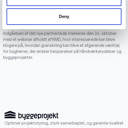
økonomistyring på et overordnet plan, som bare gør, at
kunderne får dobbelt gavn af den data-overskuelighed og -
portabilitet, som Byggeprojekts platform leverer”,
fortsætter
Deny
han.
Samarbejde rulles ud i oktober 2022
Indgåelsen af det nye partnerskab markeres den 26. oktober
med et webinar afholdt af KMD, hvor interesserede kan blive
klogere på, hvordan granskning kan blive et afgørende værktøj
for bygherrer, der ønsker besparelser på håndværkerydelser og
byggeprojekter.
Optimer projektstyring, styrk samarbejdet, og garanter kvalitet