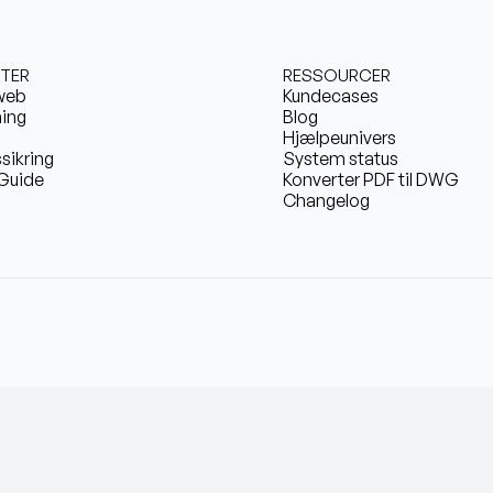
TER
RESSOURCER
web
Kundecases
ing
Blog
Hjælpeunivers
ssikring
System status
Guide
Konverter PDF til DWG
Changelog