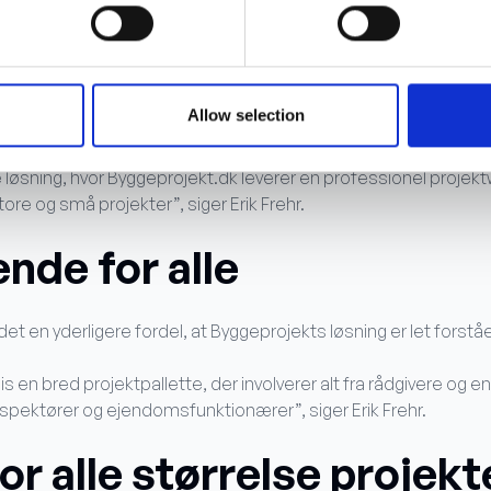
e for fire år
Allow selection
t Århus før sommerferien et udbud, hvor valget endte med at 
 løsning, hvor Byggeprojekt.dk leverer en professionel projektwe
ore og små projekter”, siger Erik Frehr.
ende for alle
det en yderligere fordel, at Byggeprojekts løsning er let forstå
 en bred projektpallette, der involverer alt fra rådgivere og en
pektører og ejendomsfunktionærer”, siger Erik Frehr.
or alle størrelse projekt