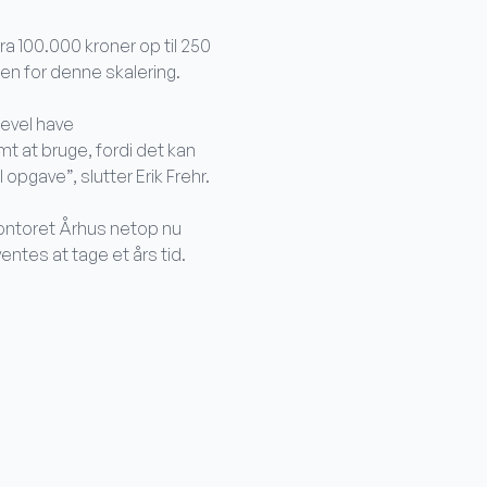
ra 100.000 kroner op til 250
en for denne skalering.
gevel have
mt at bruge, fordi det kan
pgave”, slutter Erik Frehr.
kontoret Århus netop nu
tes at tage et års tid.