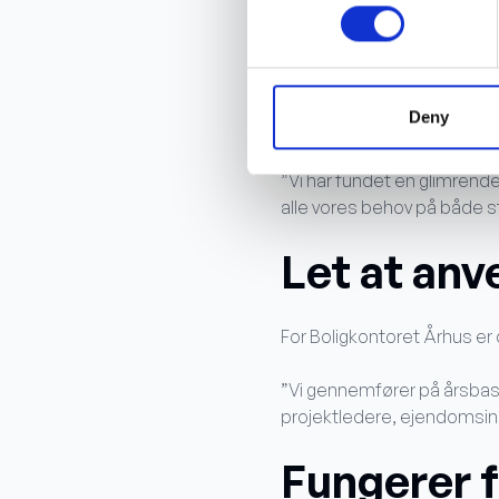
Rammeaftal
Deny
Derfor lavede Boligkontore
”Vi har fundet en glimrende
alle vores behov på både st
Let at anv
For Boligkontoret Århus er 
”Vi gennemfører på årsbasis
projektledere, ejendomsins
Fungerer f