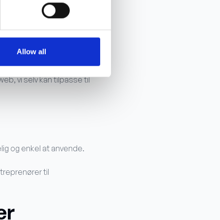
Allow all
falde på Byggeprojekt.dk:
b, vi selv kan tilpasse til
elig og enkel at anvende.
treprenører til
er