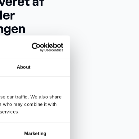
veret af
ler
angen
 leveret
are
nge
About
sser.
se our traffic. We also share
d af fx rådgivere, som har
ers who may combine it with
ler bygge- og
 services.
skoder til de forskellige
Marketing