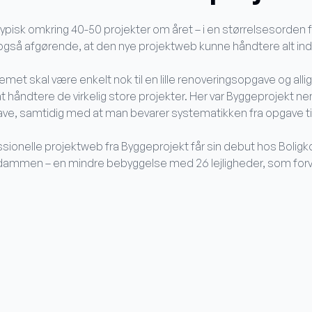
ypisk omkring 40-50 projekter om året – i en størrelsesorden f
t også afgørende, at den nye projektweb kunne håndtere alt ind
temet skal være enkelt nok til en lille renoveringsopgave og alli
at håndtere de virkelig store projekter. Her var Byggeprojekt ne
ve, samtidig med at man bevarer systematikken fra opgave til o
ionelle projektweb fra Byggeprojekt får sin debut hos Bolig
dammen – en mindre bebyggelse med 26 lejligheder, som forven