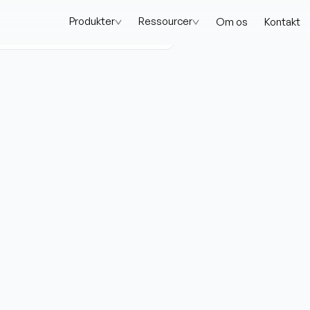
Produkter
Ressourcer
Om os
Kontakt
os
Kontakt
Log ind