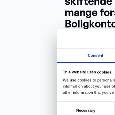
skiftende 
mange fors
Boligkont
gevaldigt 
af Byggepr
ressource
Consent
projekter i
This website uses cookies
We use cookies to personalis
Traditionelt har Boligkontor
information about your use of
været inde over deres bygg
other information that you’ve
innovationschef Erik Frehr:
Consent
”Vores ansatte endte med k
Necessary
Selection
projekter og vi savnede en