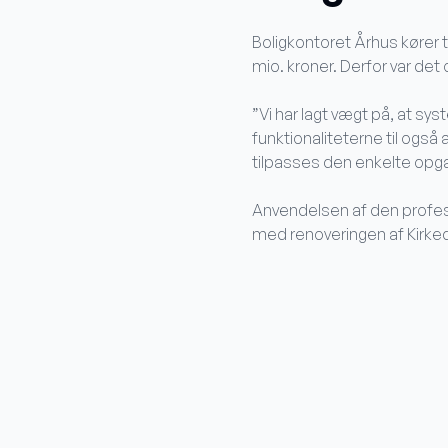
Boligkontoret Århus kører t
mio. kroner. Derfor var de
”Vi har lagt vægt på, at sys
funktionaliteterne til også 
tilpasses den enkelte opga
Anvendelsen af den profess
med renoveringen af Kirke