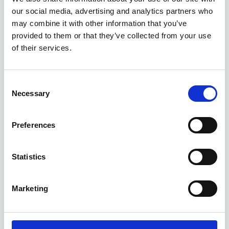
kunne benyttes i alle projektfaser og ikke krævede vedligeholdelse.
our social media, advertising and analytics partners who
Valget faldt på Byggeprojekt.dk, der som platform opfylder alle
may combine it with other information that you’ve
arkitekttegnestuens behov samtidig med, at IKT-kravene
provided to them or that they’ve collected from your use
overholdes.
of their services.
Hvis I vil høre mere om hvordan vores løsning, kan hjælpe jer
Consent
igennem alle byggeriets faser, så få en gratis gennemgang:
Necessary
Selection
Preferences
Optimer projektstyring, styrk samarbejdet, og garanter kvalitet
med vores alt-i-en løsning.
Statistics
Marketing
PRODUKTER
Projektweb
Granskning
Udbud