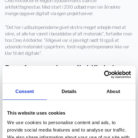
Creo Arkitekter er Region Syddanmarks største
arkitekttegnestue. Med start i 2010 udbød man i en årrække
mange opgaver digitalt via egen projektserver:
”Det har i udbudsperioderne givet ekstra meget arbejde med at
sikre, at alle har været i besiddelse af alt materiale”, fortæller man
hos Creo Arkitekter. ”Alligevel var vi jævnligt nødt til også at
udsende materialet i papirform, fordi nogle entreprenører ikke var
klar til det digitale”.
Brug for mere kapacitet til at styre
projekterne
Med IKT-bekendtgørelsen i 2013 blev der stillet endnu højere krav til
Consent
Details
About
projektserveren, og Creo vurderede, at en videreudvikling og fortsat
anvendelse af den til projektudbud ikke længere gav mening. I et
års tid blev serveren stadig brugt som udvekslingsværktøj, men
This website uses cookies
man savnede en løsning, der kunne følge projektet gennem alle
We use cookies to personalise content and ads, to
byggeriets faser.
provide social media features and to analyse our traffic.
Derfor investerede man i 2014 i en samlet digital løsning, som
We also share information about your use of our site with