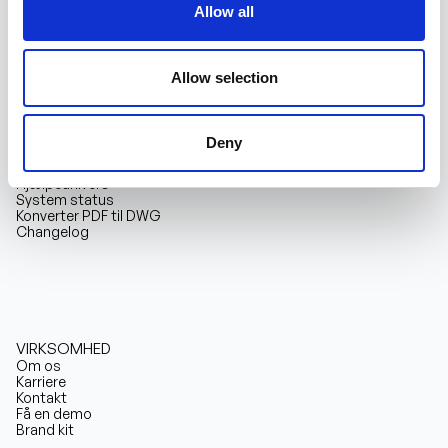
Kvalitetssikring
Allow all
Review Guide
Allow selection
RESSOURCER
Deny
Kundecases
Blog
Hjælpeunivers
System status
Konverter PDF til DWG
Changelog
VIRKSOMHED
Om os
Karriere
Kontakt
Få en demo
Brand kit