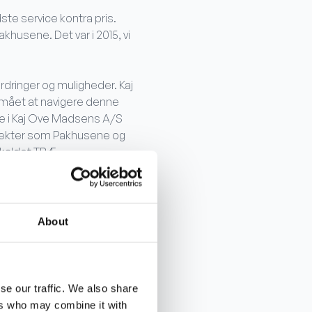
dste service kontra pris.
khusene. Det var i 2015, vi
rdringer og muligheder. Kaj
mået at navigere denne
lle i Kaj Ove Madsens A/S
rojekter som Pakhusene og
 kaldet TRÆ.
r udviklet sig. Men vi har
om: Hvordan bruger vi det
About
se our traffic. We also share
er. Platformens
ers who may combine it with