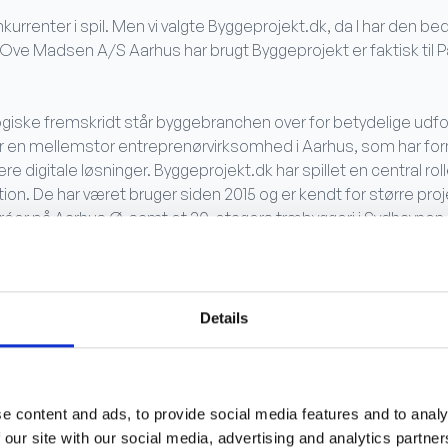
kurrenter i spil. Men vi valgte Byggeprojekt.dk, da I har den be
j Ove Madsen A/S Aarhus har brugt Byggeprojekt er faktisk til Pa
logiske fremskridt står byggebranchen over for betydelige udfo
en mellemstor entreprenørvirksomhed i Aarhus, som har for
re digitale løsninger. Byggeprojekt.dk har spillet en central ro
tion. De har været bruger siden 2015 og er kendt for større p
réer på Aarhus Ø, samt et 20-etagers træbyggeri i Sydhavnen
det er meget brugervenligt, og jeg er også sikker på de andre ha
 og der bliver ikke stillet spørgsmål hos bygherre eller bruger 
t den er ret simpel at bruge."
Details
ontrol giver ro i maven
e content and ads, to provide social media features and to analy
projekt.dk har transformeret virksomhedens arbejdsprocess
 our site with our social media, advertising and analytics partn