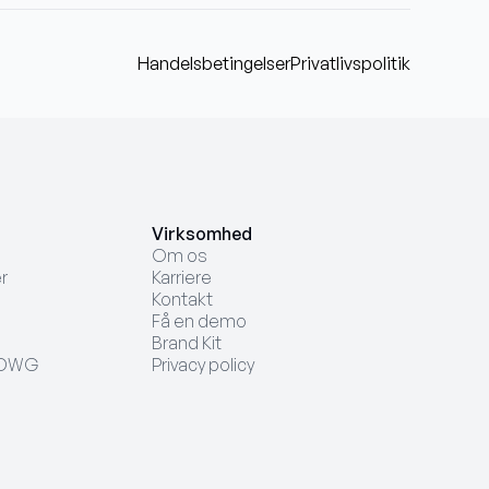
Handelsbetingelser
Privatlivspolitik
Virksomhed
Om os
r
Karriere
Kontakt
Få en demo
Brand Kit
l DWG
Privacy policy