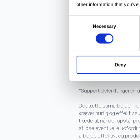
brugervenlighed og intuitiv
other information that you’ve
omfattende oplæring. Med ve
ændringer er sporbare og 
Consent
uden risikoen for at overskr
Necessary
Selection
"Det er kritisk når bygherre
underentreprenører har fået
bekymre os om, om det er de
Deny
En support
“Support delen fungerer fan
Det tætte samarbejde mellem
kræver hurtig og effektiv s
træde til, når der opstår pr
at løse eventuelle udfordrin
arbejde effektivt og produ