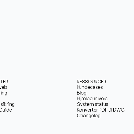
TER
RESSOURCER
web
Kundecases
ing
Blog
Hjælpeunivers
ssikring
System status
Guide
Konverter PDF til DWG
Changelog