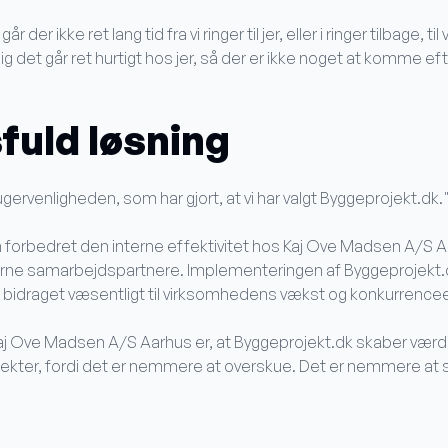
r der ikke ret lang tid fra vi ringer til jer, eller i ringer tilbage, ti
 det går ret hurtigt hos jer, så der er ikke noget at komme efte
fuld løsning
gervenligheden, som har gjort, at vi har valgt Byggeprojekt.dk.
kun forbedret den interne effektivitet hos Kaj Ove Madsen A/S
rne samarbejdspartnere. Implementeringen af Byggeprojekt.dk
r bidraget væsentligt til virksomhedens vækst og konkurrence
 Kaj Ove Madsen A/S Aarhus er, at Byggeprojekt.dk skaber vær
ojekter, fordi det er nemmere at overskue. Det er nemmere at s