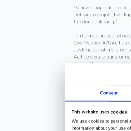
"Vi havde nogle af jeres kon
Det første projekt, hvor Ka
traf den beslutning."
I en tid med hurtige tekno
Ove Madsen A/S Aarhus er 
udvikling ved at implemente
Aarhus digitale transforma
Bassin 7 Kampanilen og Kar
"Fordelen ved jeres var, at 
en virkelig god platform nu,
her? Da brugerfladen gør, a
Consent
Versionsk
This website uses cookies
We use cookies to personalis
Implementeringen af Bygge
information about your use of