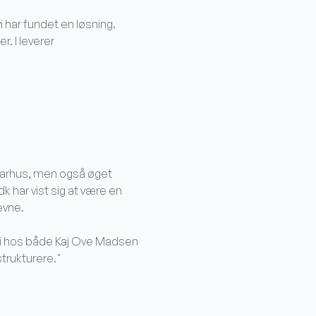
l vi har fundet en løsning.
r. I leverer
"
 Aarhus, men også øget
 har vist sig at være en
evne.
di hos både Kaj Ove Madsen
trukturere."