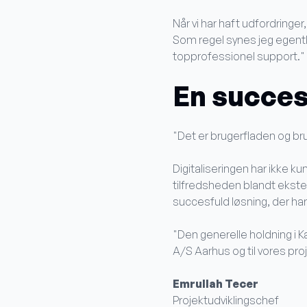
Når vi har haft udfordringer, gå
Som regel synes jeg egentlig
topprofessionel support."
En succes
"Det er brugerfladen og bru
Digitaliseringen har ikke 
tilfredsheden blandt ekste
succesfuld løsning, der ha
"Den generelle holdning i
A/S Aarhus og til vores pr
Emrullah Tecer
Projektudviklingschef