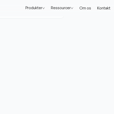
Produkter
Ressourcer
Om os
Kontakt
os
Kontakt
Log ind