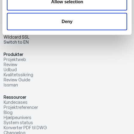
Allow selection
Deny
Optimer projektstyring, styrk samarbejdet, og garanter kvalitet
med vores alt-i-en løsning.
Wildcard SSL
Switch to EN
Produkter
Projektweb
Review
Udbud
Kvalitetssikring
Review Guide
Issman
Ressourcer
Kundecases
Projektreferencer
Blog
Hjælpeunivers
System status
Konverter PDF til DWG
Changelog