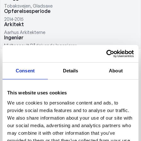
Tobaksvejen, Gladsaxe
Opførelsesperiode
2014-2015
Arkitekt
Aarhus Arkitekterne
Ingeniør
Midtconsult Rådgivende Ingeniører
Erhvervsbyggeri i Gladsaxe
Consent
Details
About
Alfa Lavals domicil er et erhvervsbyggeri beliggende på
Tobaksvejen i Gladsaxe og opført som en udvidelse af
This website uses cookies
virksomhedens eksisterende faciliteter. Projektet er gennemført
We use cookies to personalise content and ads, to
med fokus på funktionelle og tidssvarende rammer for
provide social media features and to analyse our traffic.
kontorarbejde og understøtter virksomhedens daglige drift og
samarbejde på tværs af organisationen.
We also share information about your use of our site with
our social media, advertising and analytics partners who
Bygningen er disponeret med fleksible kontorarealer og
may combine it with other information that you’ve
fællesfunktioner, der skaber sammenhæng mellem
provided to them or that they’ve collected from your use