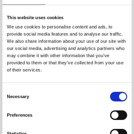
bolig og erhverv samt ca. 15.000 m² kælder med plads til
omkring 300 parkeringspladser. Hertil kommer ca. 3.000 m²
This website uses cookies
bylivsaktiviteter, der rummer funktioner som caféliv, havnebad,
løberuter og kulturelle aktiviteter. CASA varetager udlejning og
We use cookies to personalise content and ads, to
salg af både bolig- og erhvervslejemål som en integreret del af
provide social media features and to analyse our traffic.
projektets gennemførelse.
We also share information about your use of our site with
our social media, advertising and analytics partners who
Bylivsstrategi og midlertidige
may combine it with other information that you’ve
aktiviteter
provided to them or that they’ve collected from your use
of their services.
Projektet repræsenterer en ny tilgang til bylivsudvikling, hvor
byens kultur-, restaurations- og idrætsliv aktivt inddrages som
katalysator for områdets udvikling. Midlertidige aktiviteter
Consent
anvendes bevidst som et strategisk greb til at skabe liv og
Necessary
Selection
identitet i området, allerede før den permanente bebyggelse er
opført.
Preferences
Disse aktiviteter fungerer både som positiv branding af
området og som et laboratorium for afprøvning af nye idéer, der
kan informere den videre udvikling af Bassin 7.
Statistics