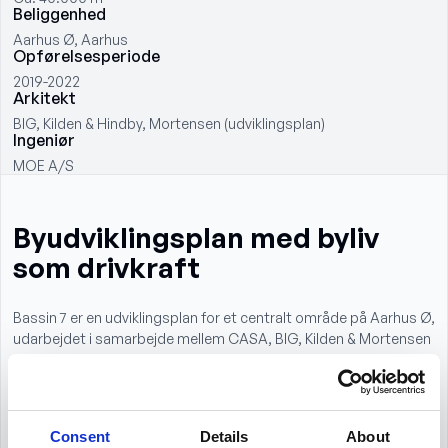
Beliggenhed
Aarhus Ø, Aarhus
Opførelsesperiode
2019-2022
Arkitekt
BIG, Kilden & Hindby, Mortensen (udviklingsplan)
Ingeniør
MOE A/S
Byudviklingsplan med byliv
som drivkraft
Bassin 7 er en udviklingsplan for et centralt område på Aarhus Ø,
udarbejdet i samarbejde mellem CASA, BIG, Kilden & Mortensen
og MOE i dialog med Aarhus Kommune. Projektet er udviklet
med en klar ambition om at lade byliv, kultur og aktivitet være
den drivende kraft i byudviklingen.
Consent
Details
About
Udviklingsplanen omfatter opførelse af ca. 22.000 etagemeter