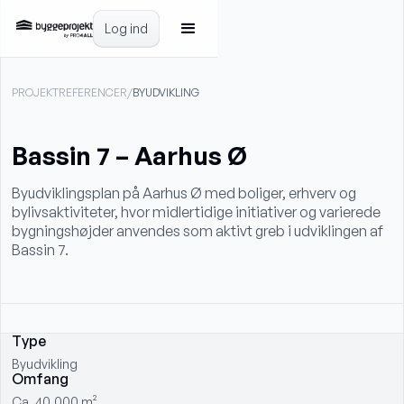
Log ind
PROJEKTREFERENCER
/
BYUDVIKLING
Bassin 7 – Aarhus Ø
Byudviklingsplan på Aarhus Ø med boliger, erhverv og
bylivsaktiviteter, hvor midlertidige initiativer og varierede
bygningshøjder anvendes som aktivt greb i udviklingen af
Bassin 7.
Type
Byudvikling
Omfang
Ca. 40.000 m²