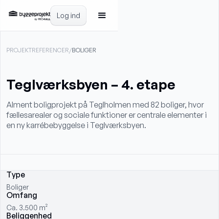
Log ind
PROJEKTREFERENCER
/
BOLIGER
Teglværksbyen – 4. etape
Alment boligprojekt på Teglholmen med 82 boliger, hvor
fællesarealer og sociale funktioner er centrale elementer i
en ny karrébebyggelse i Teglværksbyen.
Type
Boliger
Omfang
Ca. 3.500 m²
Beliggenhed