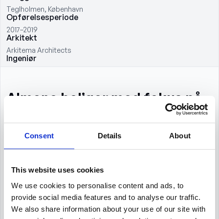
Teglholmen, København
Opførelsesperiode
2017–2019
Arkitekt
Arkitema Architects
Ingeniør
Almene boliger med fokus på
fællesskab og byliv
Consent
Details
About
Teglværksbyen – 4. etape omfatter opførelsen af 82 almene
boliger på Teglholmen i København. Projektet er igangsat af KAB
på vegne af Boligselskabet AKB København og indgår som en
del af udviklingen af Teglværksbyen – en ny bydel, der er
This website uses cookies
struktureret omkring karréer og kanaler.
We use cookies to personalise content and ads, to
provide social media features and to analyse our traffic.
Boligerne fordeler sig på 71 ungdomsboliger og 11 mindre
We also share information about your use of our site with
familieboliger, der anvendes til boligsocial anvisning.